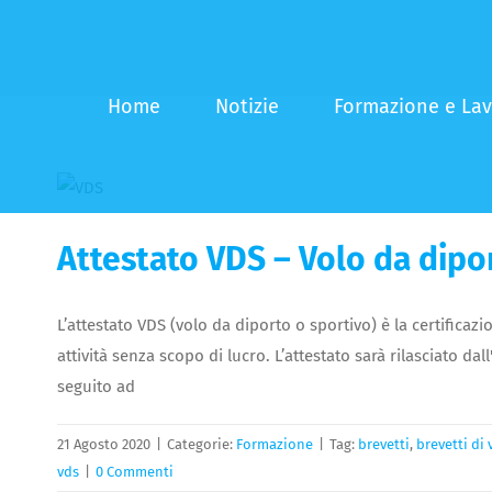
Salta
al
contenuto
Home
Notizie
Formazione e La
Attestato VDS – Volo da dipo
L’attestato VDS (volo da diporto o sportivo) è la certificaz
attività senza scopo di lucro. L’attestato sarà rilasciato dal
seguito ad
21 Agosto 2020
|
Categorie:
Formazione
|
Tag:
brevetti
,
brevetti di 
vds
|
0 Commenti