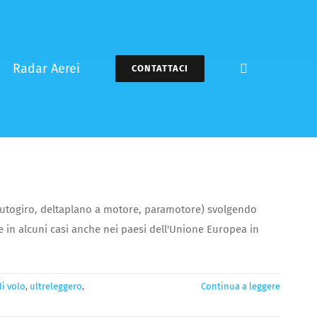
Radar Aerei
CONTATTACI
ro, autogiro, deltaplano a motore, paramotore) svolgendo
le e in alcuni casi anche nei paesi dell'Unione Europea in
di volo
,
ultreleggero
,
Continua a leggere