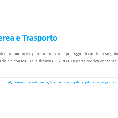
erea e Trasporto
bili monomotore e plurimotore con equipaggio di condotta singolo
ale e conseguire la licenza CPL/IR(A). La parte teorica consente al
volo
,
cpl
,
formazione
,
istruzione
,
licenze di volo
,
pilota
,
pilota civile
,
pilota 