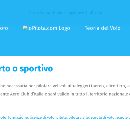
Ti trovi qua
:
Home
-
Tag:
brevetti di volo
voro
Teoria del Volo
rto o sportivo
ione necessaria per pilotare velivoli ultraleggeri (aereo, elicotte
l'ente Aero Club d’Italia e sarà valido in tutto il territorio naziona
volo
,
formazione
,
licenze di volo
,
pilota
,
pilota civile
,
scuola di volo
,
scuole 