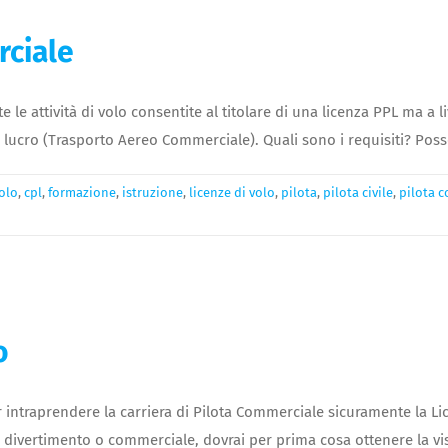
rciale
e le attività di volo consentite al titolare di una licenza PPL ma a
lucro (Trasporto Aereo Commerciale). Quali sono i requisiti? Posso
volo
,
cpl
,
formazione
,
istruzione
,
licenze di volo
,
pilota
,
pilota civile
,
pilota 
o
intraprendere la carriera di Pilota Commerciale sicuramente la Lice
ro divertimento o commerciale, dovrai per prima cosa ottenere la vis