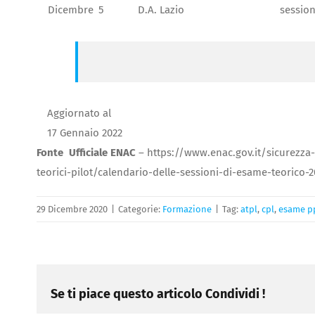
Dicembre
5
D.A. Lazio
session
Aggiornato al
17 Gennaio 2022
Fonte Ufficiale ENAC
– https://www.enac.gov.it/sicurezza-
teorici-pilot/calendario-delle-sessioni-di-esame-teorico-2
29 Dicembre 2020
|
Categorie:
Formazione
|
Tag:
atpl
,
cpl
,
esame p
Se ti piace questo articolo Condividi !