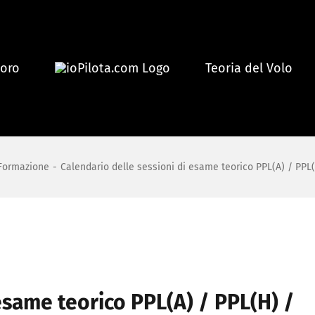
voro
Teoria del Volo
Formazione
-
Calendario delle sessioni di esame teorico PPL(A) / PPL
esame teorico PPL(A) / PPL(H) /