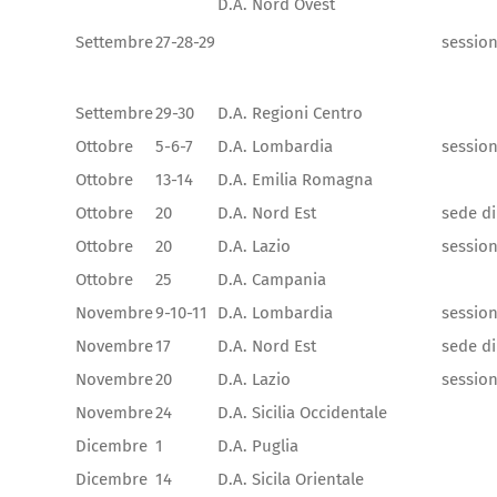
D.A. Nord Ovest
Settembre
27-28-29
session
Settembre
29-30
D.A. Regioni Centro
Ottobre
5-6-7
D.A. Lombardia
session
Ottobre
13-14
D.A. Emilia Romagna
Ottobre
20
D.A. Nord Est
sede di
Ottobre
20
D.A. Lazio
session
Ottobre
25
D.A. Campania
Novembre
9-10-11
D.A. Lombardia
session
Novembre
17
D.A. Nord Est
sede d
Novembre
20
D.A. Lazio
session
Novembre
24
D.A. Sicilia Occidentale
Dicembre
1
D.A. Puglia
Dicembre
14
D.A. Sicila Orientale