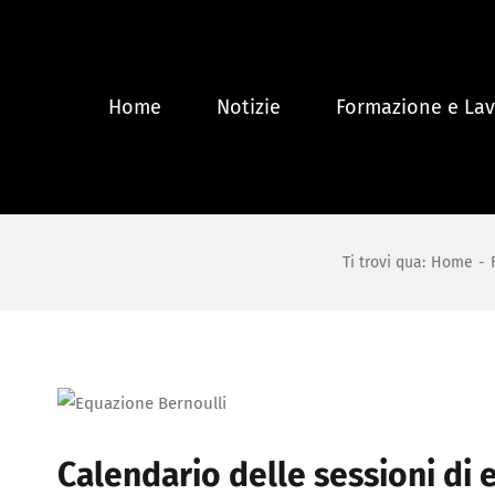
Salta
al
contenuto
Home
Notizie
Formazione e La
Ti trovi qua
:
Home
-
Calendario delle sessioni di 