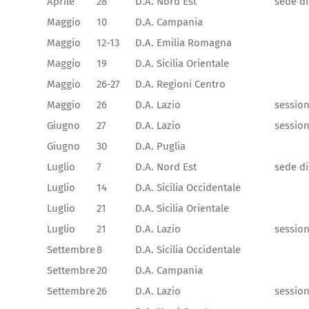
Aprile
28
D.A. Nord Est
sede d
Maggio
10
D.A. Campania
Maggio
12-13
D.A. Emilia Romagna
Maggio
19
D.A. Sicilia Orientale
Maggio
26-27
D.A. Regioni Centro
Maggio
26
D.A. Lazio
session
Giugno
27
D.A. Lazio
session
Giugno
30
D.A. Puglia
Luglio
7
D.A. Nord Est
sede di
Luglio
14
D.A. Sicilia Occidentale
Luglio
21
D.A. Sicilia Orientale
Luglio
21
D.A. Lazio
session
Settembre
8
D.A. Sicilia Occidentale
Settembre
20
D.A. Campania
Settembre
26
D.A. Lazio
session