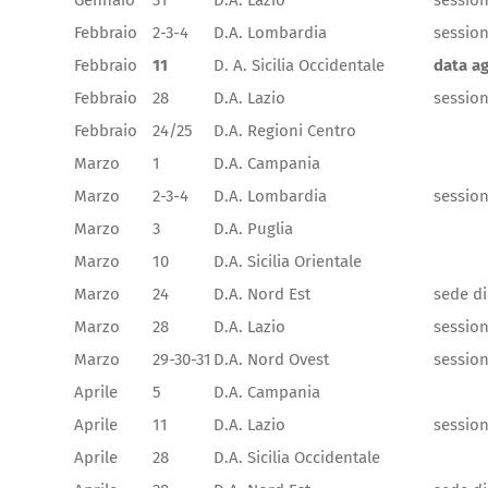
Gennaio
31
D.A. Lazio
session
Febbraio
2-3-4
D.A. Lombardia
session
Febbraio
11
D. A. Sicilia Occidentale
data a
Febbraio
28
D.A. Lazio
session
Febbraio
24/25
D.A. Regioni Centro
Marzo
1
D.A. Campania
Marzo
2-3-4
D.A. Lombardia
session
Marzo
3
D.A. Puglia
Marzo
10
D.A. Sicilia Orientale
Marzo
24
D.A. Nord Est
sede di
Marzo
28
D.A. Lazio
session
Marzo
29-30-31
D.A. Nord Ovest
session
Aprile
5
D.A. Campania
Aprile
11
D.A. Lazio
session
Aprile
28
D.A. Sicilia Occidentale