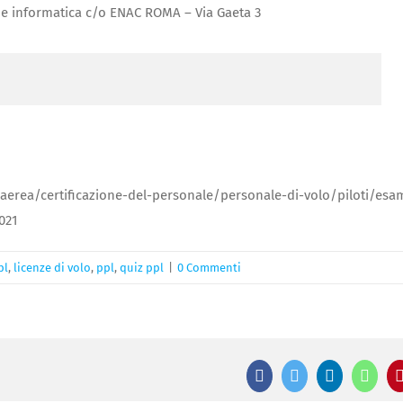
e informatica c/o ENAC ROMA – Via Gaeta 3
aerea/certificazione-del-personale/personale-di-volo/piloti/esa
021
pl
,
licenze di volo
,
ppl
,
quiz ppl
|
0 Commenti
Facebook
Twitter
LinkedIn
What