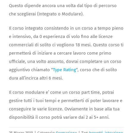
Questo dipende ancora una volta dal tipo di percorso
che sceglierai (Integrato o Modulare).
Il corso integrato consistendo in un corso a tempo pieno
e intensivo, da 0 esperienza di volo fino alle licenze
commerciali di solito ci vogliono 18 mesi. Questo corso ti
permetterà di iniziare a cercare lavoro come primo
ufficiale, una volto assunto, dovrai completare un corso
aggiuntivo chiamato “
Type Rating
“, corso che di solito
dura all’incirca altri 6 mesi.
Il corso modulare e’ come un corso part time, potrai
gestire tutti i tuoi tempi e permetterti di poter lavorare e
conseguire le varie licenze. Ovviamente in base alla tua
disponibilità il corso potrà variare dai 2 ai 5+ anni.
25 Marzo 2019
|
Categorie:
Formazione
|
Tag:
brevetti
,
istruzione
,