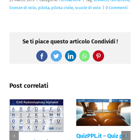
licenze di volo
,
pilota
,
pilota civile
,
scuole di volo
|
0 Commenti
Se ti piace questo articolo Condividi !
Facebook
Twitter
LinkedIn
WhatsApp
Pinterest
Post correlati
QuizPPL.it – Quiz per