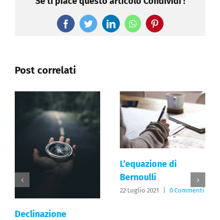
Se ti piace questo articolo Condividi !
Facebook
Twitter
LinkedIn
WhatsApp
Pinterest
Post correlati
L’equazione di
Bernoulli
22 Luglio 2021
|
0 Commenti
Declinazione